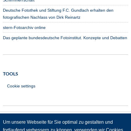
Deutsche Fotothek und Stiftung F.C. Gundlach erhalten den
fotografischen Nachlass von Dirk Reinartz
stern-Fotoarchiv online
Das geplante bundesdeutsche Fotoinstitut. Konzepte und Debatten
TOOLS
Cookie settings
Um unsere Webseite für Sie optimal zu gestalten und
GRÜNDUNGSMITGLIEDER
fortlaufend verbessern zu können, verwenden wir Cookies.