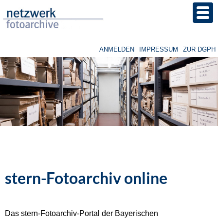
Direkt
zum
Inhalt
ANMELDEN
IMPRESSUM
ZUR DGPH
Benutzermenü
Image
stern-Fotoarchiv online
Das stern-Fotoarchiv-Portal der Bayerischen