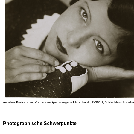
Annelise Kretschmer, Porträt derOpernsängerin Ellice Illiard , 1930/31, © Nachlass Anne
Photographische Schwerpunkte